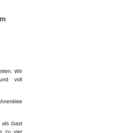
im
iten. Wir
und voll
ahnenklee
 als Gast
s zu vier